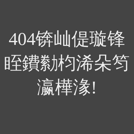
404锛屾偍璇锋
眰鐨勬枃浠朵笉
瀛樺湪!