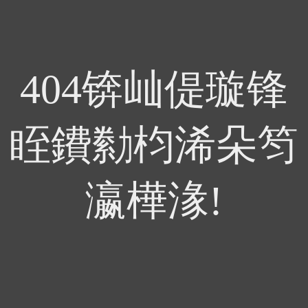
404锛屾偍璇锋
眰鐨勬枃浠朵笉
瀛樺湪!