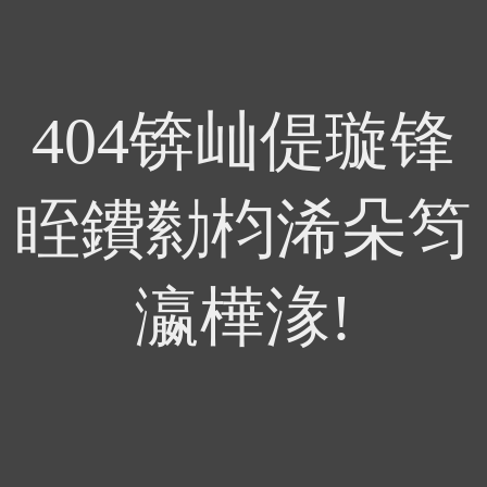
404锛屾偍璇锋
眰鐨勬枃浠朵笉
瀛樺湪!