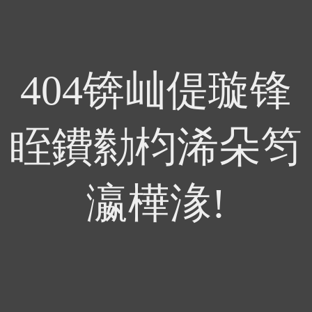
404锛屾偍璇锋
眰鐨勬枃浠朵笉
瀛樺湪!