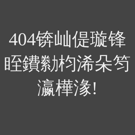
404锛屾偍璇锋
眰鐨勬枃浠朵笉
瀛樺湪!