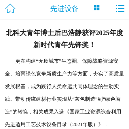



先进设备
网站首页

公司介绍
北科大青年博士后巴浩静获评2025年度
活动专题
新时代青年先锋奖！
病种分类
更在构建“无废城市”生态圈、保障战略资源安
名医风采
全、培育绿色竞争新质生产力等方面，夯实了高质量
诊疗技术
发展根基，成为践行人类命运共同体理念的生动实
就医指南
践。带动传统建材行业实现从“灰色制造”到“绿色智
先进设备
造”的转换，相关成果入选《国家工业资源综合利用
先进适用工艺技术设备目录（2021年版）》，
康复案例